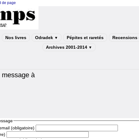
ed de page
Nos livres
Odradek
Pépites et raretés
Recensions e
▼
Archives 2001-2014
▼
n message à
essage
mail (obligatoire)
re)