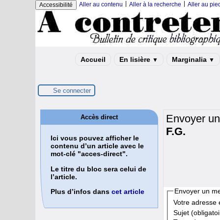
|
|
Aller au contenu
Aller à la recherche
Aller au pi
Accessibilité
Accueil
En lisière
Marginalia
▼
▼
Se connecter
Envoyer u
Accès direct
F.G.
Ici vous pouvez afficher le
contenu d’un article avec le
mot-clé "acces-direct".
Le titre du bloc sera celui de
l’article.
Envoyer un m
Plus d’infos dans
cet article
Votre adresse e
Sujet (obligatoi