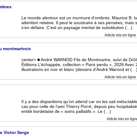
mbres
Le monde alentour est un murmure d’ombres. Maurice B. lu
attention relative. Il peut le soustraire à ses pensées, mais
s’en défaire. C’est un paysage mental de substitution (…)
Article mis en ligne 
eu montmartrois
center> ■ André WARNOD Fils de Montmartre, suivi de Drô
Éditions L’échappée, collection « Paris perdu », 2026 Avec
illustrations en noir et blanc (dessins d’André Warnod et (…
Article mis en ligne 
s
Il y a des disparitions qu’on attend car on les sait inéluctable
cas pour celle de l’ami Thierry Porré, depuis peu hospitali
entité bordelaise de « soins palliatifs ». Le (…)
Article mis en lign
e Victor Serge