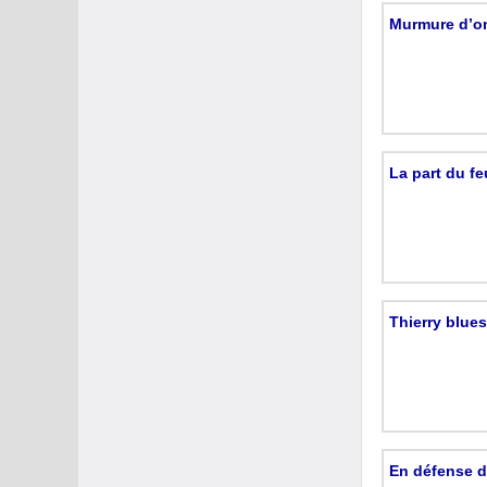
Murmure d’o
La part du f
Thierry blue
En défense d