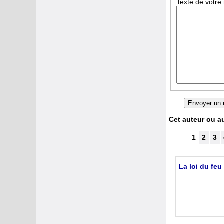
Texte de votre
Cet auteur ou aut
1
2
3
La loi du feu