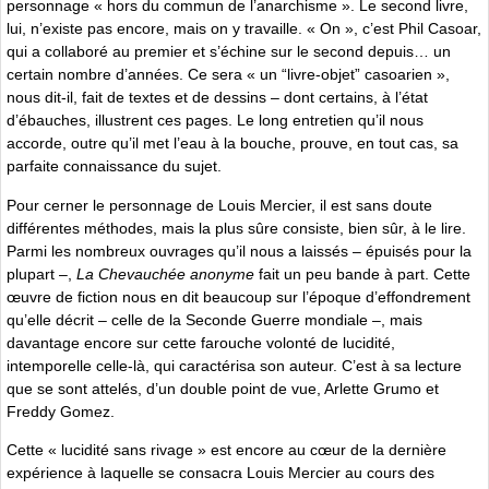
personnage « hors du commun de l’anarchisme ». Le second livre,
lui, n’existe pas encore, mais on y travaille. « On », c’est Phil Casoar,
qui a collaboré au premier et s’échine sur le second depuis… un
certain nombre d’années. Ce sera « un “livre-objet” casoarien »,
nous dit-il, fait de textes et de dessins – dont certains, à l’état
d’ébauches, illustrent ces pages. Le long entretien qu’il nous
accorde, outre qu’il met l’eau à la bouche, prouve, en tout cas, sa
parfaite connaissance du sujet.
Pour cerner le personnage de Louis Mercier, il est sans doute
différentes méthodes, mais la plus sûre consiste, bien sûr, à le lire.
Parmi les nombreux ouvrages qu’il nous a laissés – épuisés pour la
plupart –,
La Chevauchée anonyme
fait un peu bande à part. Cette
œuvre de fiction nous en dit beaucoup sur l’époque d’effondrement
qu’elle décrit – celle de la Seconde Guerre mondiale –, mais
davantage encore sur cette farouche volonté de lucidité,
intemporelle celle-là, qui caractérisa son auteur. C’est à sa lecture
que se sont attelés, d’un double point de vue, Arlette Grumo et
Freddy Gomez.
Cette « lucidité sans rivage » est encore au cœur de la dernière
expérience à laquelle se consacra Louis Mercier au cours des