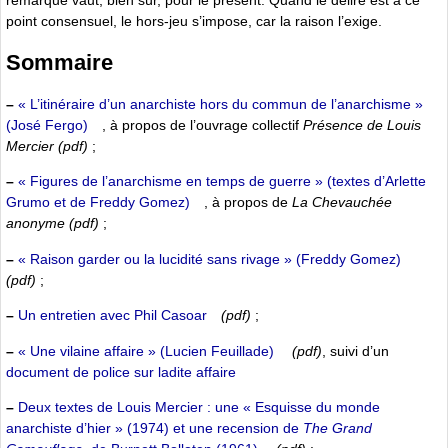
remarque vaut, bien sûr, pour le présent. Quand le délire est à ce
point consensuel, le hors-jeu s’impose, car la raison l’exige.
Sommaire
–
« L’itinéraire d’un anarchiste hors du commun de l’anarchisme »
(José Fergo)
, à propos de l’ouvrage collectif
Présence de Louis
Mercier
(pdf)
;
–
« Figures de l’anarchisme en temps de guerre » (textes d’Arlette
Grumo et de Freddy Gomez)
, à propos de
La Chevauchée
anonyme
(pdf)
;
–
« Raison garder ou la lucidité sans rivage » (Freddy Gomez)
(pdf)
;
–
Un entretien avec Phil Casoar
(pdf)
;
–
« Une vilaine affaire » (Lucien Feuillade)
(pdf)
, suivi d’un
document de police sur ladite affaire
–
Deux textes de Louis Mercier : une « Esquisse du monde
anarchiste d’hier » (1974) et une recension de
The Grand