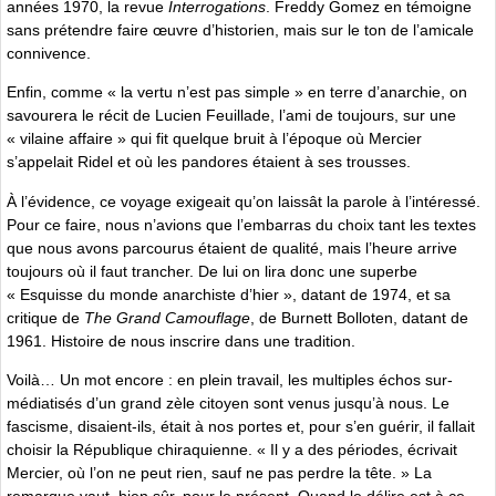
années 1970, la revue
Interrogations
. Freddy Gomez en témoigne
sans prétendre faire œuvre d’historien, mais sur le ton de l’amicale
connivence.
Enfin, comme « la vertu n’est pas simple » en terre d’anarchie, on
savourera le récit de Lucien Feuillade, l’ami de toujours, sur une
« vilaine affaire » qui fit quelque bruit à l’époque où Mercier
s’appelait Ridel et où les pandores étaient à ses trousses.
À l’évidence, ce voyage exigeait qu’on laissât la parole à l’intéressé.
Pour ce faire, nous n’avions que l’embarras du choix tant les textes
que nous avons parcourus étaient de qualité, mais l’heure arrive
toujours où il faut trancher. De lui on lira donc une superbe
« Esquisse du monde anarchiste d’hier », datant de 1974, et sa
critique de
The Grand Camouflage
, de Burnett Bolloten, datant de
1961. Histoire de nous inscrire dans une tradition.
Voilà… Un mot encore : en plein travail, les multiples échos sur-
médiatisés d’un grand zèle citoyen sont venus jusqu’à nous. Le
fascisme, disaient-ils, était à nos portes et, pour s’en guérir, il fallait
choisir la République chiraquienne. « Il y a des périodes, écrivait
Mercier, où l’on ne peut rien, sauf ne pas perdre la tête. » La