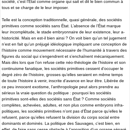
société, c’est l’État comme organe qui sait et dit le bien commun à
tous et se charge de le leur imposer.
Telle est la conception traditionnelle, quasi générale, des sociétés
primitives comme sociétés sans État. L’absence de l’État marque
leur incomplétude, le stade embryonnaire de leur existence, leur a-
historicité. Mais en est-il bien ainsi ? On voit bien qu’un tel jugement
n’est en fait qu’un préjugé idéologique impliquant une conception de
l’histoire comme mouvement
nécessaire
de l’humanité à travers des
figures du social qui s’engendrent et s’enchaînent mécaniquement.
Mais dès lors que l’on refuse cette néo-théologie de l’histoire et son
continuisme fanatique, les sociétés primitives cessent d’occuper le
degré zéro de l’histoire, grosses qu’elles seraient en même temps
de toute l’histoire à venir, inscrite d’avance en leur être. Libérée de
ce peu innocent exotisme, l’anthropologie peut alors prendre au
sérieux la vraie question du politique : pourquoi les sociétés
primitives sont-elles des sociétés sans État ? Comme sociétés
complètes, achevées, adultes, et non plus comme embryons infra-
politiques, les sociétés primitives n’ont pas d’État parce qu’elles le
refusent, parce qu’elles refusent la division du corps social entre
dominants et dominés. La politique des Sauvages, c’est bien, en
effet, de faire sans cesse obstacle à l’apparition d’un organe séparé