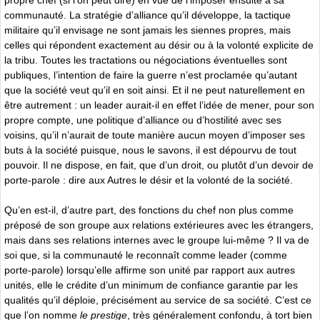
propre chef (si l’on peut dire) en vue de l’imposer ensuite à sa
communauté. La stratégie d’alliance qu’il développe, la tactique
militaire qu’il envisage ne sont jamais les siennes propres, mais
celles qui répondent exactement au désir ou à la volonté explicite de
la tribu. Toutes les tractations ou négociations éventuelles sont
publiques, l’intention de faire la guerre n’est proclamée qu’autant
que la société veut qu’il en soit ainsi. Et il ne peut naturellement en
être autrement : un leader aurait-il en effet l’idée de mener, pour son
propre compte, une politique d’alliance ou d’hostilité avec ses
voisins, qu’il n’aurait de toute manière aucun moyen d’imposer ses
buts à la société puisque, nous le savons, il est dépourvu de tout
pouvoir. Il ne dispose, en fait, que d’un droit, ou plutôt d’un devoir de
porte-parole : dire aux Autres le désir et la volonté de la société.
Qu’en est-il, d’autre part, des fonctions du chef non plus comme
préposé de son groupe aux relations extérieures avec les étrangers,
mais dans ses relations internes avec le groupe lui-même ? Il va de
soi que, si la communauté le reconnaît comme leader (comme
porte-parole) lorsqu’elle affirme son unité par rapport aux autres
unités, elle le crédite d’un minimum de confiance garantie par les
qualités qu’il déploie, précisément au service de sa société. C’est ce
que l’on nomme
le prestige
, très généralement confondu, à tort bien