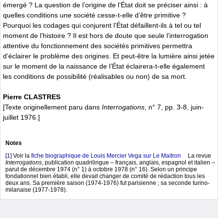
émergé ? La question de l’origine de l’État doit se préciser ainsi : à
quelles conditions une société cesse-t-elle d’être primitive ?
Pourquoi les codages qui conjurent l’État défaillent-ils à tel ou tel
moment de l’histoire ? Il est hors de doute que seule l’interrogation
attentive du fonctionnement des sociétés primitives permettra
d’éclairer le problème des origines. Et peut-être la lumière ainsi jetée
sur le moment de la naissance de l’État éclairera-t-elle également
les conditions de possibilité (réalisables ou non) de sa mort.
Pierre CLASTRES
[Texte originellement paru dans
Interrogations
, n° 7, pp. 3-8, juin-
juillet 1976.]
Notes
[
1
]
Voir la
fiche biographique de Louis Mercier Vega sur Le Maitron
La revue
Interrogations
, publication quadrilingue – français, anglais, espagnol et italien –
parut de décembre 1974 (n° 1) à octobre 1978 (n° 16). Selon un principe
fondationnel bien établi, elle devait changer de comité de rédaction tous les
deux ans. Sa première saison (1974-1976) fut parisienne ; sa seconde turino-
milanaise (1977-1978).