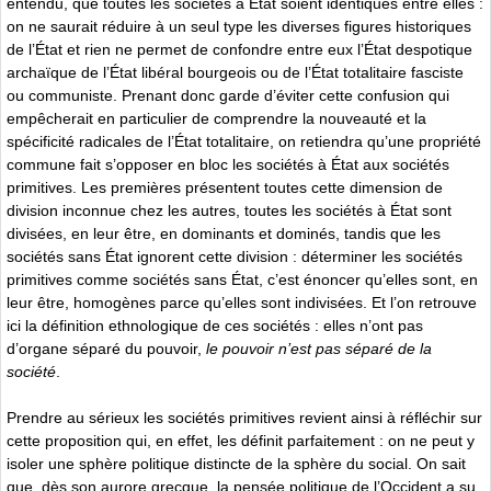
entendu, que toutes les sociétés à État soient identiques entre elles :
on ne saurait réduire à un seul type les diverses figures historiques
de l’État et rien ne permet de confondre entre eux l’État despotique
archaïque de l’État libéral bourgeois ou de l’État totalitaire fasciste
ou communiste. Prenant donc garde d’éviter cette confusion qui
empêcherait en particulier de comprendre la nouveauté et la
spécificité radicales de l’État totalitaire, on retiendra qu’une propriété
commune fait s’opposer en bloc les sociétés à État aux sociétés
primitives. Les premières présentent toutes cette dimension de
division inconnue chez les autres, toutes les sociétés à État sont
divisées, en leur être, en dominants et dominés, tandis que les
sociétés sans État ignorent cette division : déterminer les sociétés
primitives comme sociétés sans État, c’est énoncer qu’elles sont, en
leur être, homogènes parce qu’elles sont indivisées. Et l’on retrouve
ici la définition ethnologique de ces sociétés : elles n’ont pas
d’organe séparé du pouvoir,
le pouvoir n’est pas séparé de la
société
.
Prendre au sérieux les sociétés primitives revient ainsi à réfléchir sur
cette proposition qui, en effet, les définit parfaitement : on ne peut y
isoler une sphère politique distincte de la sphère du social. On sait
que, dès son aurore grecque, la pensée politique de l’Occident a su