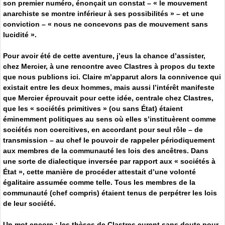
son premier numéro, énonçait un constat – « le mouvement
anarchiste se montre inférieur à ses possibilités » – et une
conviction – « nous ne concevons pas de mouvement sans
lucidité ».
Pour avoir été de cette aventure, j’eus la chance d’assister,
chez Mercier, à une rencontre avec Clastres à propos du texte
que nous publions ici. Claire m’apparut alors la connivence qui
existait entre les deux hommes, mais aussi l’intérêt manifeste
que Mercier éprouvait pour cette idée, centrale chez Clastres,
que les « sociétés primitives » (ou sans État) étaient
éminemment politiques au sens où elles s’instituèrent comme
sociétés non coercitives, en accordant pour seul rôle – de
transmission – au chef le pouvoir de rappeler périodiquement
aux membres de la communauté les lois des ancêtres. Dans
une sorte de dialectique inversée par rapport aux « sociétés à
État », cette manière de procéder attestait d’une volonté
égalitaire assumée comme telle. Tous les membres de la
communauté (chef compris) étaient tenus de perpétrer les lois
de leur société.
Un mot encore : les thèses de Clastres eurent sans doute pour